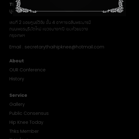
Thai Hip & Knee Society
มูลนิธิศัลยแพทย์ข้อสะโพกข้อเข่า (ประเทศไทย)
เลขที่ 2 ซอยศูนย์วิจัย ชั้น 4 อาคารเฉลิมพระบารมี
ถนนเพชรบุรีตัดใหม่ แขวงบางกะปิ เขตห้วยขวาง
กรุงเทพฯ
Email : secretarythaihipknee@hotmail.com
About
OUR Conference
History
Service
Gallery
Public Consensus
Hip Knee Today
Thks Member